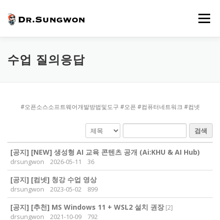
내
용
메뉴
으
로
바
로
DR.SUNGWON?
RELEASE
DART & FLUTTER
수업 질의응답
가
기
LECTURES
LAB
NEWS
#오픈소스소프트웨어개발방법및도구 #오픈 #컴퓨터네트워크 #컴넷
검색
[공지]
[NEW] 생성형 AI 교육 콘텐츠 공개 (Ai:KHU & AI Hub)
drsungwon
2026-05-11
36
[공지]
[컴넷] 청강 수업 영상
drsungwon
2023-05-02
899
[공지]
[추천] MS Windows 11 + WSL2 설치 권장
[
2
]
drsungwon
2021-10-09
792