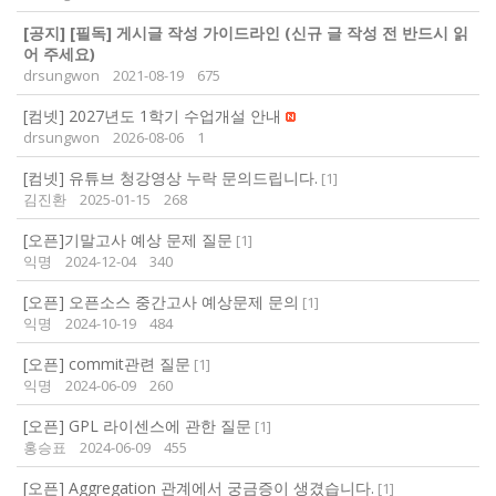
[공지]
[필독] 게시글 작성 가이드라인 (신규 글 작성 전 반드시 읽
어 주세요)
drsungwon
2021-08-19
675
[컴넷] 2027년도 1학기 수업개설 안내
drsungwon
2026-08-06
1
[컴넷] 유튜브 청강영상 누락 문의드립니다.
[
1
]
김진환
2025-01-15
268
[오픈]기말고사 예상 문제 질문
[
1
]
익명
2024-12-04
340
[오픈] 오픈소스 중간고사 예상문제 문의
[
1
]
익명
2024-10-19
484
[오픈] commit관련 질문
[
1
]
익명
2024-06-09
260
[오픈] GPL 라이센스에 관한 질문
[
1
]
홍승표
2024-06-09
455
[오픈] Aggregation 관계에서 궁금증이 생겼습니다.
[
1
]